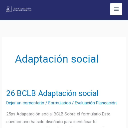
Ir
al
contenido
Adaptación social
26 BCLB Adaptación social
26
BCLB
Dejar un comentario
/
Formularios
/
Evaluación Planeación
Adaptación
25ps Adapatación social BCLB Sobre el formulario Este
social
cuestionario ha sido diseñado para identificar tu