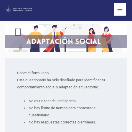
Ir
al
contenido
ps
Adapatación
social
Sobre el formulario
Este cuestionario ha sido diseñado para identificar tu
comportamiento social y adaptación a tu entorno.
No es un test de inteligencia.
No hay límite de tiempo para contestar al
cuestionario.
No hay respuestas correctas o erróneas.