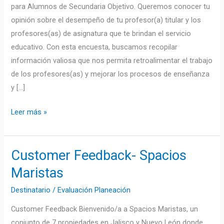
2026
para Alumnos de Secundaria Objetivo. Queremos conocer tu
opinión sobre el desempeño de tu profesor(a) titular y los
profesores(as) de asignatura que te brindan el servicio
educativo. Con esta encuesta, buscamos recopilar
información valiosa que nos permita retroalimentar el trabajo
de los profesores(as) y mejorar los procesos de enseñanza
y […]
Leer más »
Customer Feedback- Spacios
Customer
Feedback-
Maristas
Spacios
Destinatario
/
Evaluación Planeación
Maristas
Customer Feedback Bienvenido/a a Spacios Maristas, un
conjunto de 7 propiedades en Jalisco y Nuevo León donde