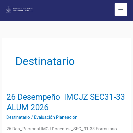
Ir
al
contenido
Destinatario
26 Desempeño_IMCJZ SEC31-33
26
Desempeño_IMCJZ
ALUM 2026
SEC31-
Destinatario
/
Evaluación Planeación
33
ALUM
26 Des_Personal IMCJ Docentes_SEC_31-33 Formulario