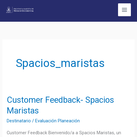
Ir
al
contenido
Spacios_maristas
Customer Feedback- Spacios
Customer
Feedback-
Maristas
Spacios
Destinatario
/
Evaluación Planeación
Maristas
Customer Feedback Bienvenido/a a Spacios Maristas, un