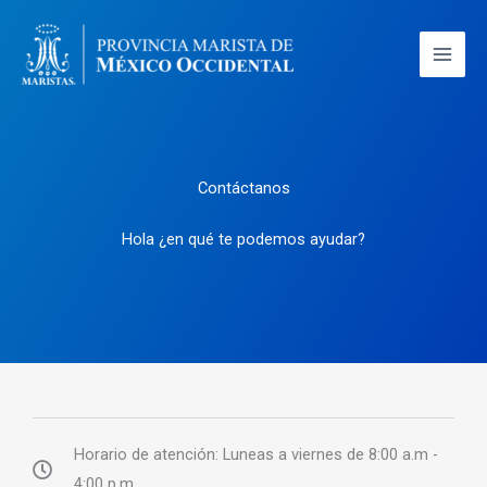
Ir
al
contenido
Contáctanos
Hola ¿en qué te podemos ayudar?
Horario de atención: Luneas a viernes de 8:00 a.m -
4:00 p.m