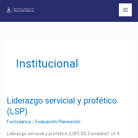
Ir
al
contenido
Institucional
Liderazgo servicial y profético
Liderazgo
servicial
(LSP)
y
Formularios
/
Evaluación Planeación
profético
(LSP)
Liderazgo servicial y profético (LSP) 0% Complete1 of 4