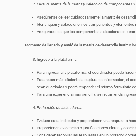
Lectura atenta de la matriz y selección de componentes y
Asegúrense de leer cuidadosamente la matriz de desarroll
Identifiquen y seleccionen los componentes y elementos re
Asegurarse de que los componentes seleccionados sean apl
Momento de llenado y envió de la matriz de desarrollo institucio
Ingreso a la plataforma:
Para ingresar a la plataforma, el coordinador puede hacer c
Para hacer más eficiente la captura de información, el c
sean guardadas y podrá responder el mismo formulario dent
Para una experiencia más sencilla, se recomienda ingresa
Evaluación de indicadores:
Evalúen cada indicador y proporcionen una respuesta honest
Proporcionen evidencias o justificaciones claras y conci
Consideren recopilar las respuestas en un borrador y orga