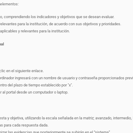
 elementos:
o, comprendiendo los indicadores y objetivos que se desean evaluar.
levantes para la institución, de acuerdo con sus objetivos y prioridades.
icables y relevantes para la institución.
nal
lic en el siguiente enlace.
oordinador ingresará con un nombre de usuario y contraseña proporcionados prev
ro del plazo de tiempo establecido por "x".
r al portal desde un computador o laptop.
a y objetiva, utilizando la escala señalada en la matriz; avanzado, intermedio, 
sas para cada respuesta dada.
nizar las evidencias que posteriormente se subirán en el “sistema”.