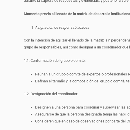
durante la captura de respuestas y evidencias, y posterior a su en
Momento previo al llenado de la matriz de desarrollo instituciona
Asignación de responsabilidades
Con la intención de agilizar el llenado de la matriz, sin perder de
grupo de responsables, así como designar a un coordinador que li
1.1. Conformación del grupo o comité:
Reúnan a un grupo o comité de expertos o profesionales re
Definan el tamaño y la composición del grupo o comité, te
1.2. Designación del coordinador:
Designen a una persona para coordinar y supervisar las ac
Asegurarse de que la persona designada tenga las habilid
Consideren que en caso de observaciones por parte del CPM