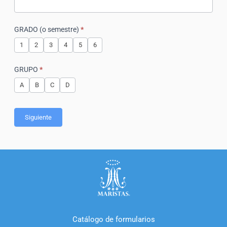
GRADO (o semestre)
*
1
2
3
4
5
6
GRUPO
*
A
B
C
D
Siguiente
Catálogo de formularios