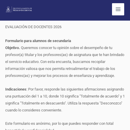
Ir
al
contenido
Ev
EVALUACIÓN DE DOCENTES 2026
Docente
Formulario para alumnos de secundaria
Sec_Montesinos
Objetivo.
Queremos conocer tu opinión sobre el desempeño de tu
11-
profesor(a) titular y los profesores(as) de asignatura que te han brindado
12x
el servicio educativo. Con esta encuesta, buscamos recopilar
2026
información valiosa que nos permita retroalimentar el trabajo de los
profesores(as) y mejorar los procesos de enseñanza y aprendizaje.
Indicaciones
: Por favor, responde las siguientes afirmaciones asignando
una puntuación del 1 a 10, donde 10 significa "Totalmente de acuerdo" y 1
significa "Totalmente en desacuerdo". Utiliza la respuesta "Desconozco"
cuando lo consideres conveniente.
Este formulario es anónimo, por lo que puedes responder con total