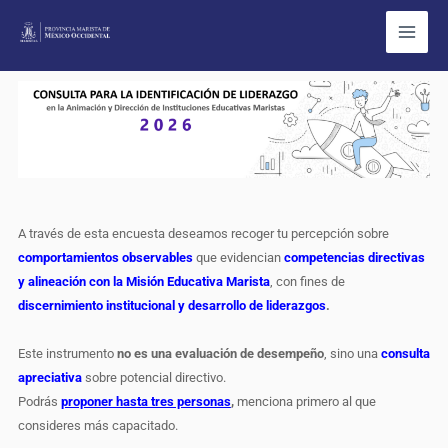
Ir
al
contenido
xConsulta
A través de esta encuesta deseamos recoger tu percepción sobre
liderazgos
comportamientos observables
que evidencian
competencias directivas
CEM
y alineación con la Misión Educativa Marista
, con fines de
2026
discernimiento institucional y desarrollo de liderazgos
.
BASE
ESPECIAL
Este instrumento
no es una evaluación de desempeño
, sino una
consulta
2026
apreciativa
sobre potencial directivo.
Podrás
proponer hasta tres personas
,
menciona primero al que
consideres más capacitado.